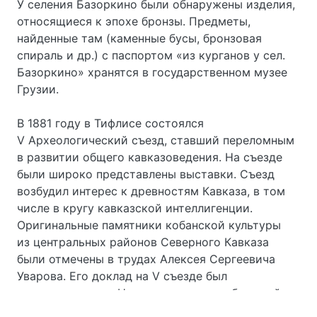
У селения Базоркино были обнаружены изделия,
относящиеся к эпохе бронзы. Предметы,
найденные там (каменные бусы, бронзовая
спираль и др.) с паспортом «из курганов у сел.
Базоркино» хранятся в государственном музее
Грузии.
В 1881 году в Тифлисе состоялся
V Археологический съезд, ставший переломным
в развитии общего кавказоведения. На съезде
были широко представлены выставки. Съезд
возбудил интерес к древностям Кавказа, в том
числе в кругу кавказской интеллигенции.
Оригинальные памятники кобанской культуры
из центральных районов Северного Кавказа
были отмечены в трудах Алексея Сергеевича
Уварова. Его доклад на V съезде был
знаменательным. На основе не очень большой
коллекции изделий кобанской бронзы