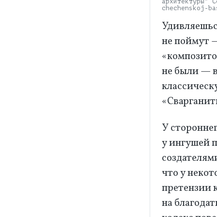
архитектуры"
С
chechenskoj-ba
Удивляешься
не поймут 
«композито
не были — в
классическ
«Сварганить
У стороннег
у ингушей п
создателями
что у неко
претензии 
на благодат