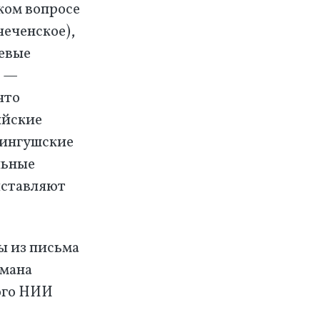
ком вопросе
чеченское),
оевые
, —
что
ийские
 ингушские
льные
ыставляют
ы из письма
омана
ого НИИ