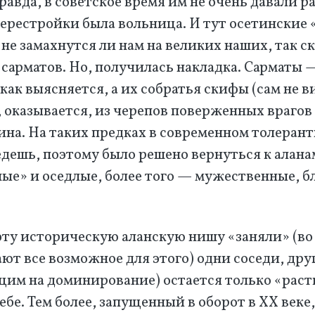
правда, в советское время им не очень давали р
перестройки была вольница. И тут осетинские
 не замахнутся ли нам на великих наших, так ск
сарматов. Но, получилась накладка. Сарматы 
как выясняется, а их собратья скифы (сам не в
, оказывается, из черепов поверженных врагов
ина. На таких предках в современном толеран
едешь, поэтому было решено вернуться к алана
ные» и оседлые, более того — мужественные, б
эту историческую аланскую нишу «заняли» (во
ают все возможное для этого) одни соседи, др
им на доминирование) остается только «рас
ебе. Тем более, запущенный в оборот в XX веке