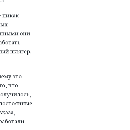
ta-
» никак
вых
енными они
работать
ный шлягер.
чему это
го, что
получилось,
 постоянные
вказа,
ыработали