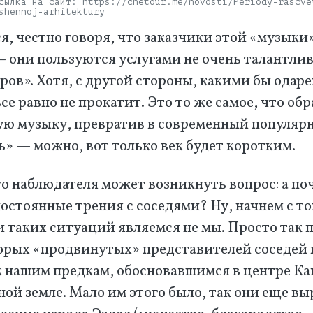
сылка на сайт: https://chetour.me/novosti/Periody-rascve
shennoj-arhitektury
, честно говоря, что заказчики этой «музыки
— они пользуются услугами не очень талантли
ров». Хотя, с другой стороны, какими бы одар
се равно не прокатит. Это то же самое, что об
ую музыку, превратив в современный популяр
» — можно, вот только век будет коротким.
о наблюдателя может возникнуть вопрос: а по
остоянные трения с соседями? Ну, начнем с то
 таких ситуаций являемся не мы. Просто так 
торых «продвинутых» представителей соседей
к нашим предкам, обосновавшимся в центре Ка
ной земле. Мало им этого было, так они еще в