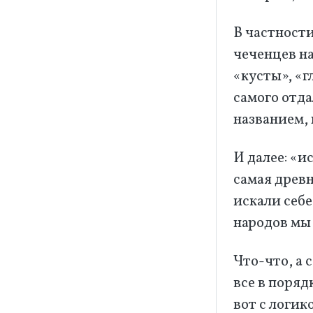
В частности
чеченцев н
«кусты», «г
самого отда
названием, 
И далее: «и
самая древ
искали себ
народов мы
Что-что, а 
все в поряд
вот с логи