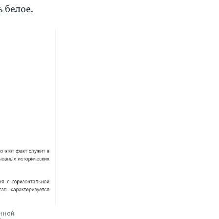
 белое.
нной