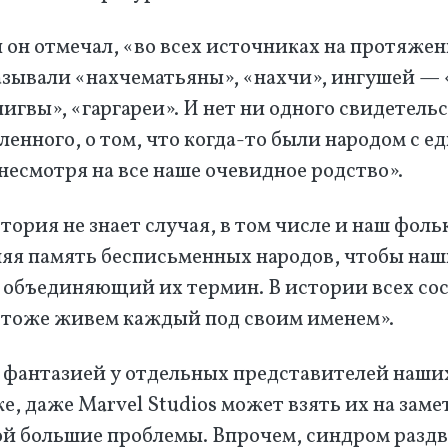
 он отмечал, «во всех источниках на протяже
азывали «нахчематьяны», «нахчи», ингушей — 
лигвы», «гаргареи». И нет ни одного свидетель
ленного, о том, что когда-то были народом с 
несмотря на все наше очевидное родство».
стория не знает случая, в том числе и наш фоль
няя память бесписьменных народов, чтобы на
е объединяющий их термин. В истории всех со
 тоже живем каждый под своим именем».
с фантазией у отдельных представителей наши
ке, даже Marvel Studios может взять их на заме
кой большие проблемы. Впрочем, синдром разд