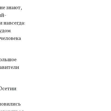
не знают,
ый-
и навсегда:
удом
 человека
большое
тавители
 Осетии
новились