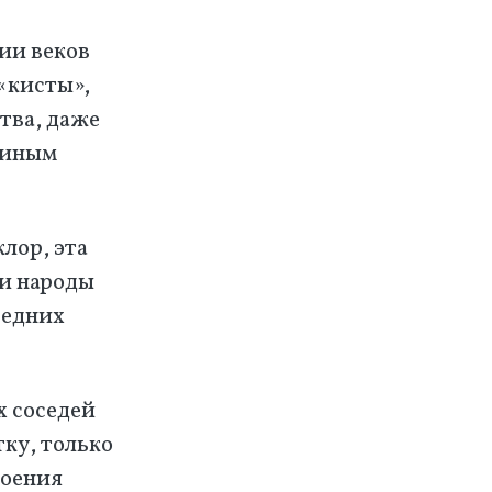
нии веков
«кисты»,
ства, даже
единым
клор, эта
ши народы
седних
х соседей
тку, только
воения