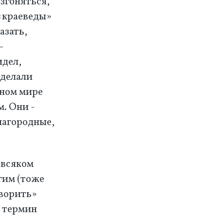
азгоняться,
 «краеведы»
азать,
—
идел,
 делали
тном мире
м. Они -
лагородные,
 всяком
угим (тоже
творить»
, термин