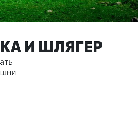
КА И ШЛЯГЕР
ать
ашни