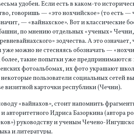
есьма удобен. Если есть в каком-то историчес
во, говоришь — «это нохчийское» (то есть — 
 значит, — «вайнахское». Вот и классические б
башни, по мнению отдельных «ученых» Чечни
евневайнахского» зодчества. А это означает, 
м уже можно не стесняясь обозначать — «нохч
м более, такие попытки уже предпринимаются:
ченских фотоальбомах, их фото украшают шко
а некоторые пользователи социальных сетей в
ве визитной карточки республики (Чечни).
поводу «вайнахов», стоит напомнить фрагмент
 и авторитетного Идриса Базоркина (автора р
еков») руководству и ученым Чечено-Ингушск
ыка и литературы.