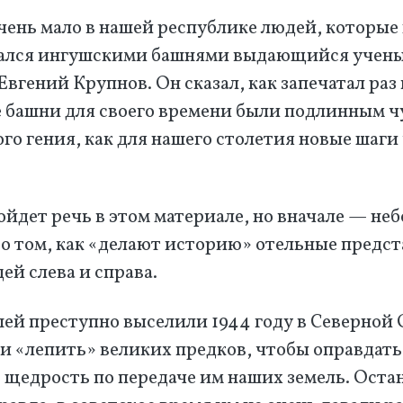
очень мало в нашей республике людей, которые 
ался ингушскими башнями выдающийся учен
Евгений Крупнов. Он сказал, как запечатал раз 
 башни для своего времени были подлинным ч
го гения, как для нашего столетия новые шаги
ойдет речь в этом материале, но вначале — не
 о том, как «делают историю» отельные предс
ей слева и справа.
шей преступно выселили 1944 году в Северной
ли «лепить» великих предков, чтобы оправдать
 щедрость по передаче им наших земель. Оста