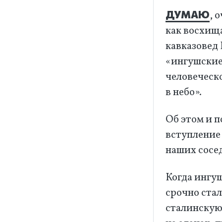
ДУМАЮ
, 
как восхищ
кавказовед 
«ингушские
человеческо
в небо».
Об этом и п
вступление
наших сосед
Когда ингу
срочно ста
сталинскую