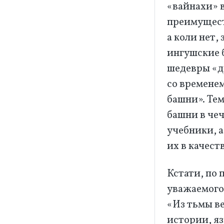
«вайнахи» в
преимущест
а коли нет,
ингушские 
шедевры «др
со времене
башни». Те
башни в че
учебники, 
их в качест
Кстати, по 
уважаемого
«Из тьмы в
истории, яз