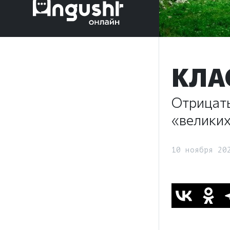
КЛА
Отрицать
«великих
10 ноября 20