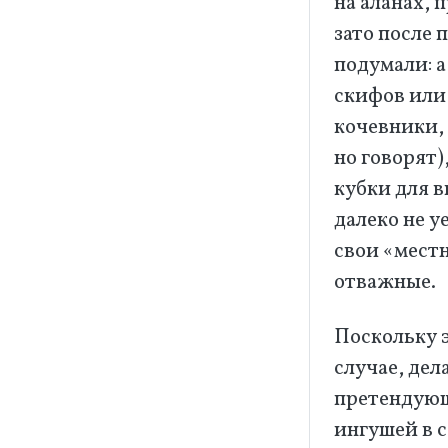
на аланах, 
зато после 
подумали: а
скифов или 
кочевники, 
но говорят)
кубки для в
далеко не у
свои «мест
отважные.
Поскольку 
случае, дел
претендующ
ингушей в с